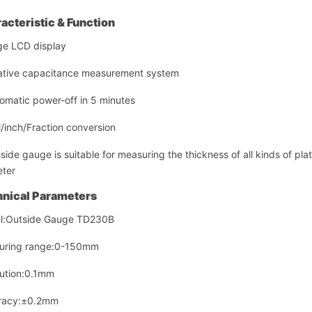
acteristic & Function
ge LCD display
ative capacitance measurement system
omatic power-off in 5 minutes
inch/Fraction conversion
side gauge is suitable for measuring the thickness of all kinds of pla
ter
nical Parameters
l:Outside Gauge TD230B
uring range:0-150mm
ution:0.1mm
racy:±0.2mm